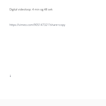
Digital videoloop: 4 min og 48 sek
https://vimeo.com/905147321?share=copy
↓