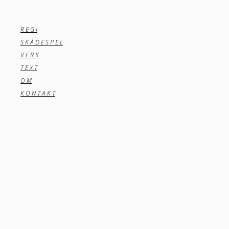
R E G I
S K Å D E S P E L
V E R K
T E X T
O M
K O N T A K T