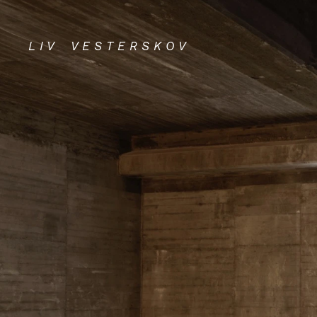
L I V V E S T E R S K O V