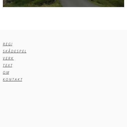
R E G I
S K Å D E S P E L
V E R K
T E X T
O M
K O N T A K T