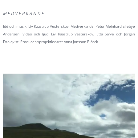
M E D V E R K A N D E
Idé och musik: Liv Kaastrup Vesterskov. Medverkande: Petur Meinhard Ellebye
Andersen. Video och ljud: Liv Kaastrup Vesterskov, Etta Säfve och Jörgen
Dahlqvist. Producent/projektledare: Anna Jonsson Björck