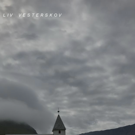
L I V V E S T E R S K O V