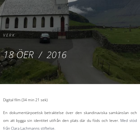
V E R K
18 ÖER
/ 2016
Digital film (34 min 21 sek)
En dokumentärpoetisk betraktelse över den skandinaviska samkänslan och
om att bygga sin identitet utifrån den plats där du föds och lever.
Med stöd
från Clara Lachmanns stiftelse.